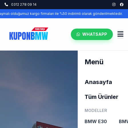
0312 278 09 14
lı olduğumuz kargo firmaları ile %50 indirimli olarak gönderilmektedir.
WHATSAPP
Menü
Anasayfa
Tüm Ürünler
MODELLER
BMW E30
BM
E30DAN EN YENI G SERISINE KADAR TÜM