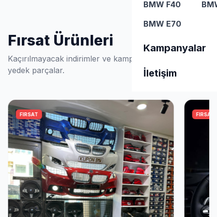
BMW F40
BM
BMW E70
Fırsat Ürünleri
SEÇILI MODELLERDE %20YE VARAN
Kampanyalar
INDIRIM FIRSATLARI.
Kaçırılmayacak indirimler ve kampanyalı
yedek parçalar.
Tümü
İletişim
Kampanyalı
Ürünler
FIRSAT
FIRSAT
Hemen İncele
WhatsApp