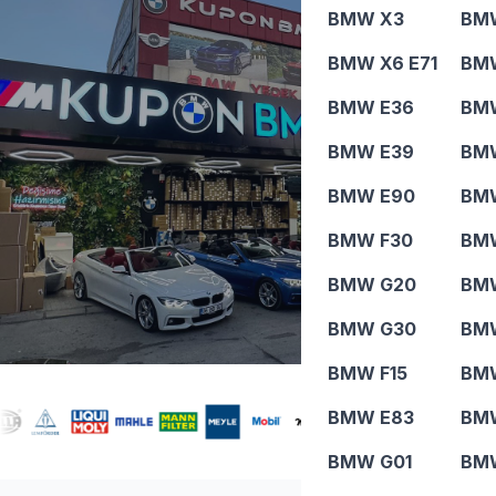
MODELLERDE YEDEK PARÇA.
BMW X3
BMW
Profesyonel
BMW X6 E71
BM
BMW E36
BM
BMW Çözümleri
BMW E39
BM
BMW E90
BM
Hemen İncele
WhatsApp
BMW F30
BM
BMW G20
BMW
BMW G30
BM
BMW F15
BM
BMW E83
BM
BMW G01
BM