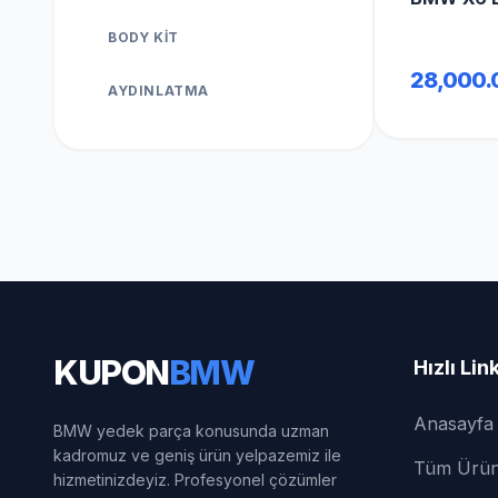
BODY KIT
28,000.
AYDINLATMA
KUPON
BMW
Hızlı Lin
Anasayfa
BMW yedek parça konusunda uzman
kadromuz ve geniş ürün yelpazemiz ile
Tüm Ürün
hizmetinizdeyiz. Profesyonel çözümler