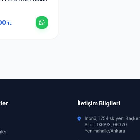
00
TL
kler
İletişim Bilgileri
İnönü, 1754 sk yeni Başke
Sitesi D:68/3, 06370
Yenimahalle/Ankara
ler