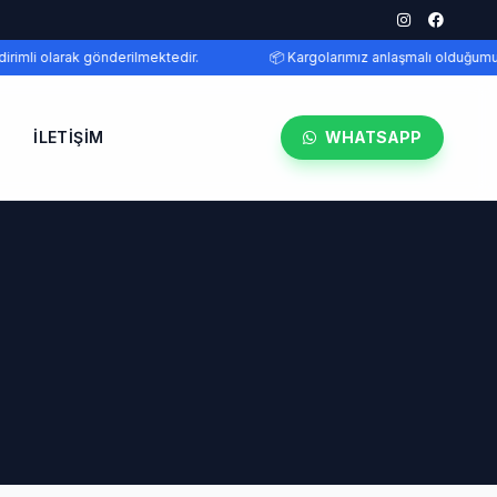
rimli olarak gönderilmektedir.
📦 Kargolarımız anlaşmalı olduğumuz 
İLETIŞIM
WHATSAPP