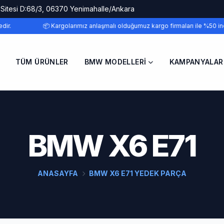
 Sitesi D:68/3, 06370 Yenimahalle/Ankara
ir.
📦 Kargolarımız anlaşmalı olduğumuz kargo firmaları ile %50 indi
TÜM ÜRÜNLER
BMW MODELLERI
KAMPANYALAR
BMW X6 E71
ANASAYFA
BMW X6 E71 YEDEK PARÇA